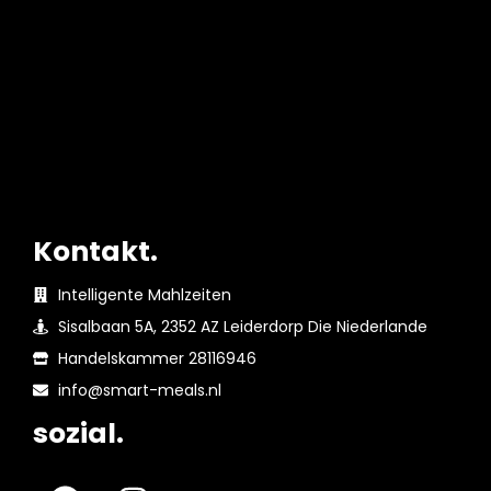
Kalorienbewusst
Masse- & Muskelaufbau
Warum Smart Meals?
Kalorienbedarf berechnen
Kontakt.
Intelligente Mahlzeiten
Sisalbaan 5A, 2352 AZ Leiderdorp Die Niederlande
Handelskammer 28116946
info@smart-meals.nl
sozial.